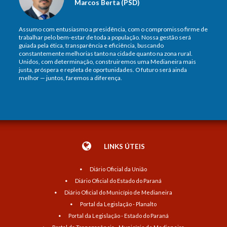
Marcos Berta (PSD)
Assumo com entusiasmo a presidência, com o compromisso firme de
trabalhar pelo bem-estar de toda a população. Nossa gestão será
guiada pela ética, transparência e eficiência, buscando
constantemente melhorias tanto na cidade quanto na zona rural.
Unidos, com determinação, construiremos uma Medianeira mais
justa, próspera e repleta de oportunidades. O futuro será ainda
melhor — juntos, faremos a diferença.
LINKS ÚTEIS
Diário Oficial da União
Diário Oficial do Estado do Paraná
Diário Oficial do Município de Medianeira
Portal da Legislação - Planalto
Portal da Legislação - Estado do Paraná