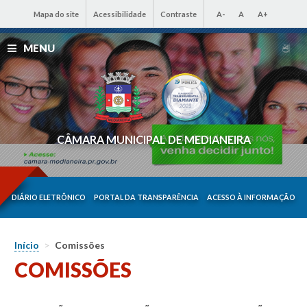
Mapa do site
Acessibilidade
Contraste
A-
A
A+
MENU
CÂMARA MUNICIPAL DE MEDIANEIRA
DIÁRIO ELETRÔNICO
PORTAL DA TRANSPARÊNCIA
ACESSO À INFORMAÇÃO
Início
>
Comissões
COMISSÕES