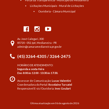
Portal da Transparência - Município de Medianeira
Licitações Municipais - Mural de Licitações
Ouvidoria - Câmara Municipal
Av. José Calegari, 300
85720 - 052, Ipê, Medianeira - PR
admin@camaramedianeira.pr.gov.br
(45) 3264-4305 / 3264-2475
HORÁRIO DE ATENDIMENTO:
Segunda a sexta-feira
Das 8:00 às 12:00 - 13:30 às 17:30.
Assessor de Comunicação:
Lucas Valentini
Coordenadora do Portal:
Roselaine Turcatel
Responsável E-sic/Ouvidoria:
Ines Goulart
Última atualização em 06 de agosto de 2026