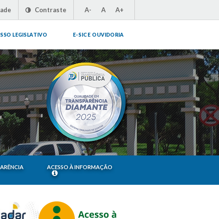
dade
Contraste
A-
A
A+
SSO LEGISLATIVO
E-SIC E OUVIDORIA
PARÊNCIA
ACESSO À INFORMAÇÃO