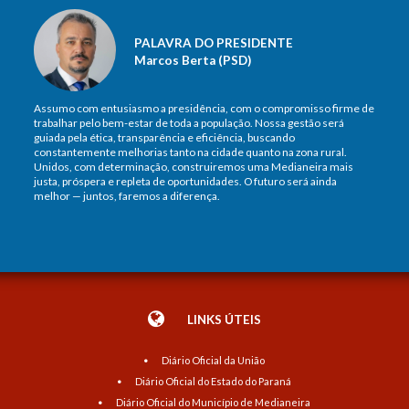
PALAVRA DO PRESIDENTE
Marcos Berta (PSD)
Assumo com entusiasmo a presidência, com o compromisso firme de
trabalhar pelo bem-estar de toda a população. Nossa gestão será
guiada pela ética, transparência e eficiência, buscando
constantemente melhorias tanto na cidade quanto na zona rural.
Unidos, com determinação, construiremos uma Medianeira mais
justa, próspera e repleta de oportunidades. O futuro será ainda
melhor — juntos, faremos a diferença.
LINKS ÚTEIS
Diário Oficial da União
Diário Oficial do Estado do Paraná
Diário Oficial do Município de Medianeira