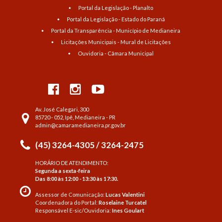
Portal da Legislação - Planalto
Portal da Legislação - Estado do Paraná
Portal da Transparência - Município de Medianeira
Licitações Municipais - Mural de Licitações
Ouvidoria - Câmara Municipal
Av. José Calegari, 300
85720 - 052, Ipê, Medianeira - PR
admin@camaramedianeira.pr.gov.br
(45) 3264-4305 / 3264-2475
HORÁRIO DE ATENDIMENTO:
Segunda a sexta-feira
Das 8:00 às 12:00 - 13:30 às 17:30.
Assessor de Comunicação:
Lucas Valentini
Coordenadora do Portal:
Roselaine Turcatel
Responsável E-sic/Ouvidoria:
Ines Goulart