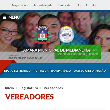
Mapa do site
Acessibilidade
Contraste
A-
A
A+
MENU
CÂMARA MUNICIPAL DE MEDIANEIRA
DIÁRIO ELETRÔNICO
PORTAL DA TRANSPARÊNCIA
ACESSO À INFORMAÇÃO
Início
>
Legislatura
>
Vereadores
VEREADORES