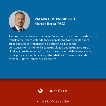
PALAVRA DO PRESIDENTE
Marcos Berta (PSD)
Assumo com entusiasmo a presidência, com o compromisso firme de
trabalhar pelo bem-estar de toda a população. Nossa gestão será
guiada pela ética, transparência e eficiência, buscando
constantemente melhorias tanto na cidade quanto na zona rural.
Unidos, com determinação, construiremos uma Medianeira mais
justa, próspera e repleta de oportunidades. O futuro será ainda
melhor — juntos, faremos a diferença.
LINKS ÚTEIS
Diário Oficial da União