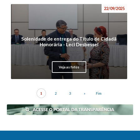
22/09/2025
Solenidade de entrega do Título de Cidadã
Honorária - Leci Desbessel
Veja as fotos
1
2
3
»
Fim