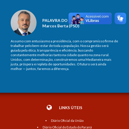
PALAVRA DO PRESIDENTE
Marcos Berta (PSD)
Assumo com entusiasmo a presidência, com o compromisso firme de
trabalhar pelo bem-estar de toda a população. Nossa gestão será
guiada pela ética, transparência e eficiência, buscando
constantemente melhorias tanto na cidade quanto na zona rural.
Unidos, com determinação, construiremos uma Medianeira mais
justa, próspera e repleta de oportunidades. O futuro será ainda
melhor — juntos, faremos a diferença.
LINKS ÚTEIS
Diário Oficial da União
Diário Oficial do Estado do Paraná