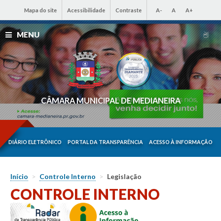
Mapa do site
Acessibilidade
Contraste
A-
A
A+
MENU
CÂMARA MUNICIPAL DE MEDIANEIRA
DIÁRIO ELETRÔNICO
PORTAL DA TRANSPARÊNCIA
ACESSO À INFORMAÇÃO
Início
>
Controle Interno
>
Legislação
CONTROLE INTERNO