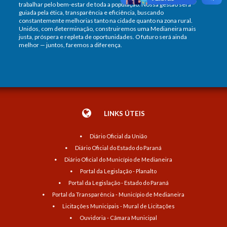
trabalhar pelo bem-estar de toda a população. Nossa gestão será
guiada pela ética, transparência e eficiência, buscando
constantemente melhorias tanto na cidade quanto na zona rural.
Unidos, com determinação, construiremos uma Medianeira mais
justa, próspera e repleta de oportunidades. O futuro será ainda
melhor — juntos, faremos a diferença.
LINKS ÚTEIS
Diário Oficial da União
Diário Oficial do Estado do Paraná
Diário Oficial do Município de Medianeira
Portal da Legislação - Planalto
Portal da Legislação - Estado do Paraná
Portal da Transparência - Município de Medianeira
Licitações Municipais - Mural de Licitações
Ouvidoria - Câmara Municipal