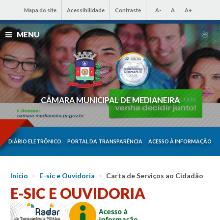
Mapa do site
Acessibilidade
Contraste
A-
A
A+
MENU
CÂMARA MUNICIPAL DE MEDIANEIRA
DIÁRIO ELETRÔNICO
PORTAL DA TRANSPARÊNCIA
ACESSO À INFORMAÇÃO
Início
>
E-sic e Ouvidoria
>
Carta de Serviços ao Cidadão
E-SIC E OUVIDORIA