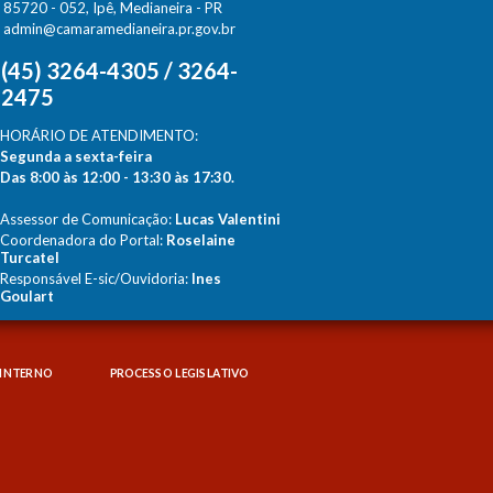
85720 - 052, Ipê, Medianeira - PR
admin@camaramedianeira.pr.gov.br
(45) 3264-4305 / 3264-
2475
HORÁRIO DE ATENDIMENTO:
Segunda a sexta-feira
Das 8:00 às 12:00 - 13:30 às 17:30.
Assessor de Comunicação:
Lucas Valentini
Coordenadora do Portal:
Roselaine
Turcatel
Responsável E-sic/Ouvidoria:
Ines
Goulart
INTERNO
PROCESSO LEGISLATIVO