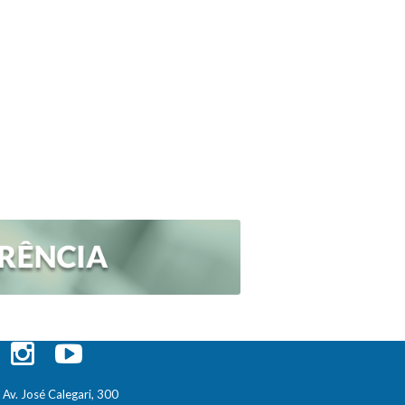
Av. José Calegari, 300