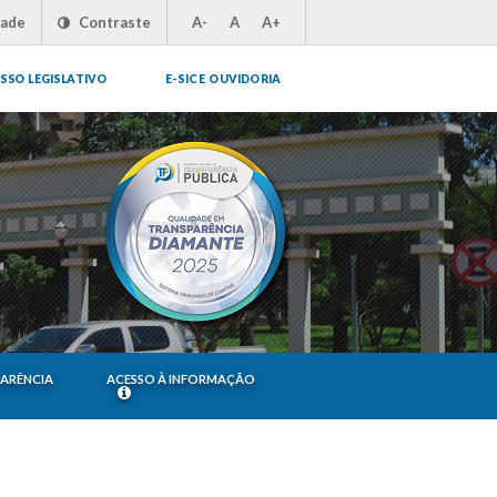
dade
Contraste
A-
A
A+
SSO LEGISLATIVO
E-SIC E OUVIDORIA
PARÊNCIA
ACESSO À INFORMAÇÃO