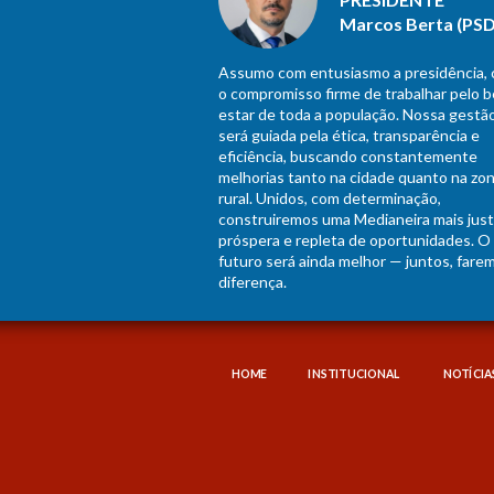
Marcos Berta (PSD
Assumo com entusiasmo a presidência,
o compromisso firme de trabalhar pelo 
estar de toda a população. Nossa gestã
será guiada pela ética, transparência e
eficiência, buscando constantemente
melhorias tanto na cidade quanto na zo
rural. Unidos, com determinação,
construiremos uma Medianeira mais just
próspera e repleta de oportunidades. O
futuro será ainda melhor — juntos, fare
diferença.
HOME
INSTITUCIONAL
NOTÍCIA