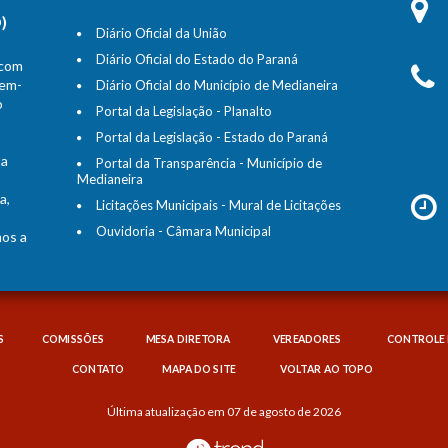
)
Diário Oficial da União
Diário Oficial do Estado do Paraná
 com
bem-
Diário Oficial do Município de Medianeira
o
Portal da Legislação - Planalto
Portal da Legislação - Estado do Paraná
na
Portal da Transparência - Município de
Medianeira
a,
Licitações Municipais - Mural de Licitações
Ouvidoria - Câmara Municipal
mos a
S
COMISSÕES
MESA DIRETORA
VEREADORES
CONTROLE 
CONTATO
MAPA DO SITE
VOLTAR AO TOPO
Última atualização em 07 de agosto de 2026