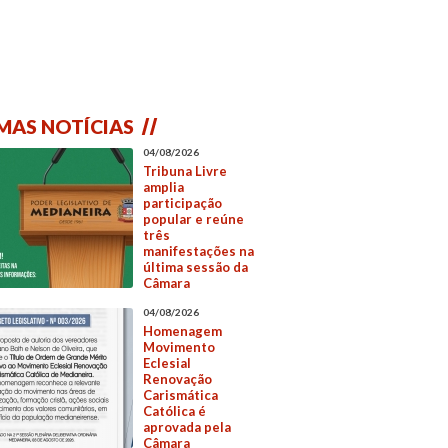
MAS NOTÍCIAS
04/08/2026
Tribuna Livre
amplia
participação
popular e reúne
três
manifestações na
última sessão da
Câmara
04/08/2026
Homenagem
Movimento
Eclesial
Renovação
Carismática
Católica é
aprovada pela
Câmara