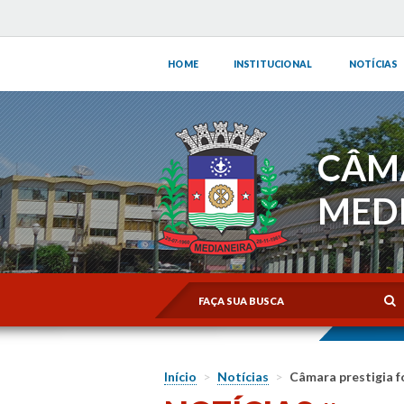
HOME
INSTITUCIONAL
NOTÍCIAS
CÂM
MED
Início
>
Notícias
>
Câmara prestigia f