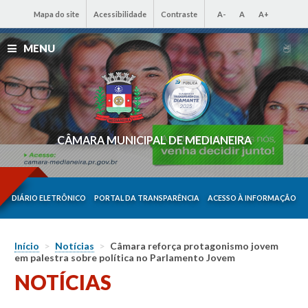
Mapa do site
Acessibilidade
Contraste
A-
A
A+
MENU
CÂMARA MUNICIPAL DE MEDIANEIRA
DIÁRIO ELETRÔNICO
PORTAL DA TRANSPARÊNCIA
ACESSO À INFORMAÇÃO
Início
>
Notícias
>
Câmara reforça protagonismo jovem
em palestra sobre política no Parlamento Jovem
NOTÍCIAS