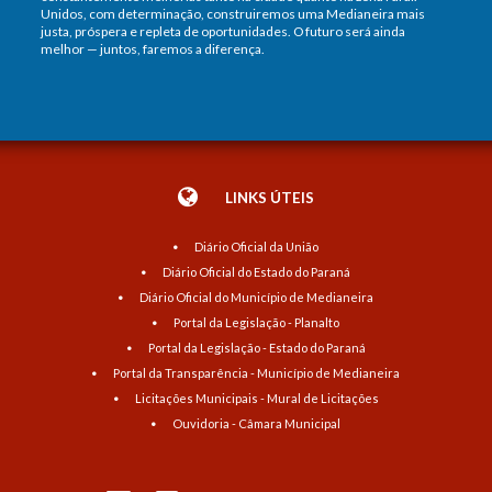
Unidos, com determinação, construiremos uma Medianeira mais
justa, próspera e repleta de oportunidades. O futuro será ainda
melhor — juntos, faremos a diferença.
LINKS ÚTEIS
Diário Oficial da União
Diário Oficial do Estado do Paraná
Diário Oficial do Município de Medianeira
Portal da Legislação - Planalto
Portal da Legislação - Estado do Paraná
Portal da Transparência - Município de Medianeira
Licitações Municipais - Mural de Licitações
Ouvidoria - Câmara Municipal