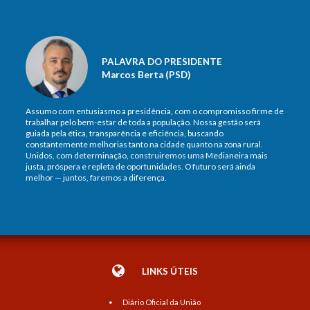
PALAVRA DO PRESIDENTE
Marcos Berta (PSD)
Assumo com entusiasmo a presidência, com o compromisso firme de
trabalhar pelo bem-estar de toda a população. Nossa gestão será
guiada pela ética, transparência e eficiência, buscando
constantemente melhorias tanto na cidade quanto na zona rural.
Unidos, com determinação, construiremos uma Medianeira mais
justa, próspera e repleta de oportunidades. O futuro será ainda
melhor — juntos, faremos a diferença.
LINKS ÚTEIS
Diário Oficial da União