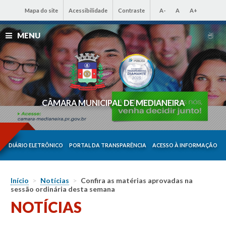
Mapa do site
Acessibilidade
Contraste
A-
A
A+
MENU
CÂMARA MUNICIPAL DE MEDIANEIRA
DIÁRIO ELETRÔNICO
PORTAL DA TRANSPARÊNCIA
ACESSO À INFORMAÇÃO
Início
>
Notícias
>
Confira as matérias aprovadas na
sessão ordinária desta semana
NOTÍCIAS