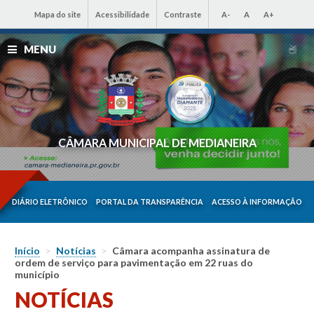
Mapa do site
Acessibilidade
Contraste
A-
A
A+
MENU
CÂMARA MUNICIPAL DE MEDIANEIRA
DIÁRIO ELETRÔNICO
PORTAL DA TRANSPARÊNCIA
ACESSO À INFORMAÇÃO
Início
>
Notícias
>
Câmara acompanha assinatura de
ordem de serviço para pavimentação em 22 ruas do
município
NOTÍCIAS