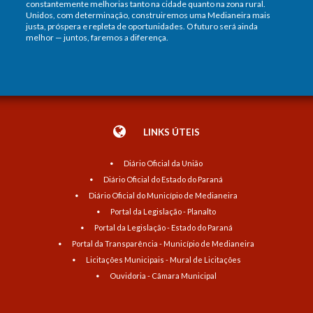
constantemente melhorias tanto na cidade quanto na zona rural.
Unidos, com determinação, construiremos uma Medianeira mais
justa, próspera e repleta de oportunidades. O futuro será ainda
melhor — juntos, faremos a diferença.
LINKS ÚTEIS
Diário Oficial da União
Diário Oficial do Estado do Paraná
Diário Oficial do Município de Medianeira
Portal da Legislação - Planalto
Portal da Legislação - Estado do Paraná
Portal da Transparência - Município de Medianeira
Licitações Municipais - Mural de Licitações
Ouvidoria - Câmara Municipal