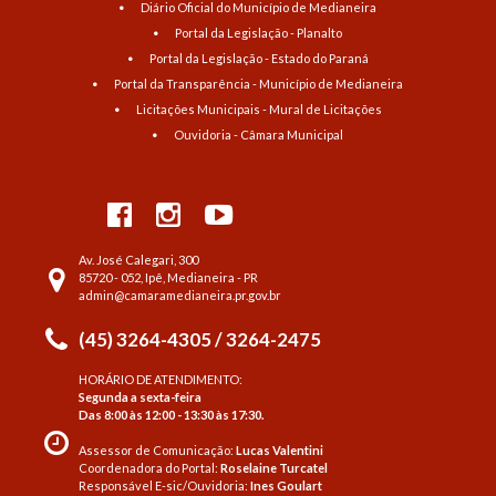
Diário Oficial do Município de Medianeira
Portal da Legislação - Planalto
Portal da Legislação - Estado do Paraná
Portal da Transparência - Município de Medianeira
Licitações Municipais - Mural de Licitações
Ouvidoria - Câmara Municipal
Av. José Calegari, 300
85720 - 052, Ipê, Medianeira - PR
admin@camaramedianeira.pr.gov.br
(45) 3264-4305 / 3264-2475
HORÁRIO DE ATENDIMENTO:
Segunda a sexta-feira
Das 8:00 às 12:00 - 13:30 às 17:30.
Assessor de Comunicação:
Lucas Valentini
Coordenadora do Portal:
Roselaine Turcatel
Responsável E-sic/Ouvidoria:
Ines Goulart