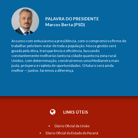
PALAVRA DO PRESIDENTE
Marcos Berta (PSD)
Assumo com entusiasmo a presidência, com o compromisso firme de
trabalhar pelo bem-estar de toda a população. Nossa gestão será
guiada pela ética, transparência e eficiência, buscando
constantemente melhorias tanto na cidade quanto na zona rural.
Unidos, com determinação, construiremos uma Medianeira mais
justa, próspera e repleta de oportunidades. O futuro será ainda
melhor — juntos, faremos a diferença.
LINKS ÚTEIS
Diário Oficial da União
Diário Oficial do Estado do Paraná