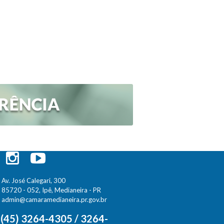
Av. José Calegari, 300
85720 - 052, Ipê, Medianeira - PR
admin@camaramedianeira.pr.gov.br
(45) 3264-4305 / 3264-