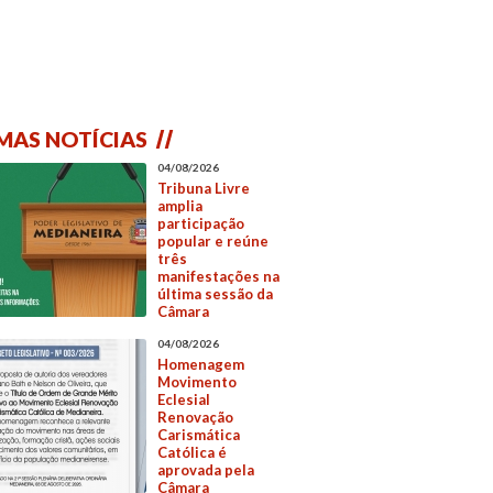
MAS NOTÍCIAS
04/08/2026
Tribuna Livre
amplia
participação
popular e reúne
três
manifestações na
última sessão da
Câmara
04/08/2026
Homenagem
Movimento
Eclesial
Renovação
Carismática
Católica é
aprovada pela
Câmara