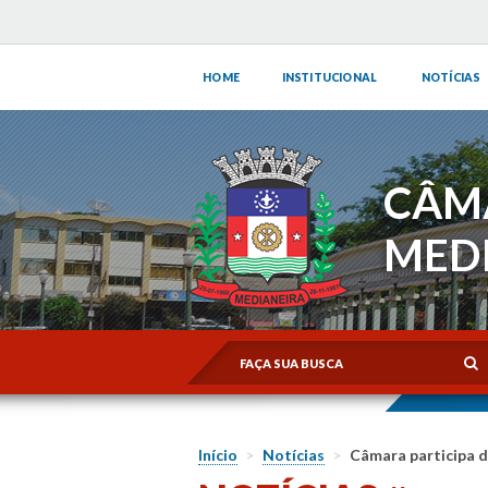
HOME
INSTITUCIONAL
NOTÍCIAS
CÂM
MED
Início
>
Notícias
>
Câmara participa d