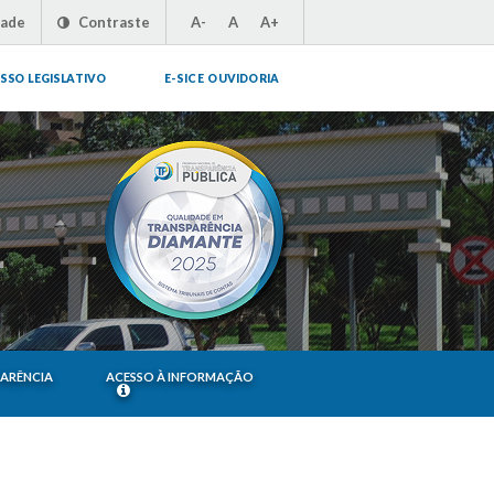
dade
Contraste
A-
A
A+
SSO LEGISLATIVO
E-SIC E OUVIDORIA
PARÊNCIA
ACESSO À INFORMAÇÃO