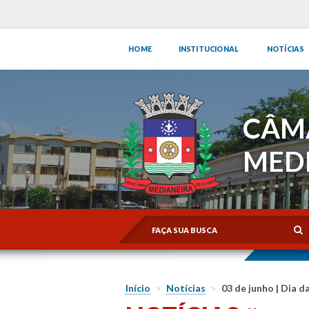
HOME
INSTITUCIONAL
NOTÍCIAS
CÂM
MED
Início
>
Notícias
>
03 de junho | Dia 