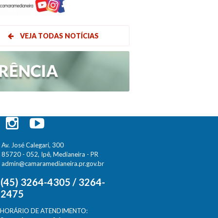
VEJA TODAS NOTÍCIAS
Av. José Calegari, 300
85720 - 052, Ipê, Medianeira - PR
admin@camaramedianeira.pr.gov.br
(45) 3264-4305 / 3264-
2475
HORÁRIO DE ATENDIMENTO: