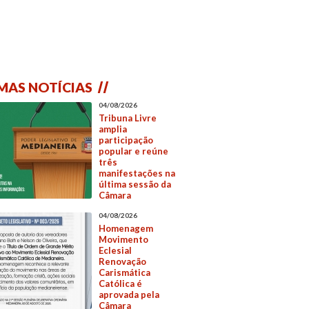
MAS NOTÍCIAS
04/08/2026
Tribuna Livre
amplia
participação
popular e reúne
três
manifestações na
última sessão da
Câmara
04/08/2026
Homenagem
Movimento
Eclesial
Renovação
Carismática
Católica é
aprovada pela
Câmara