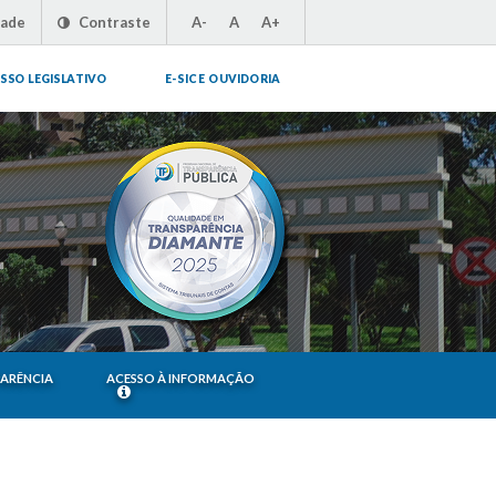
dade
Contraste
A-
A
A+
SSO LEGISLATIVO
E-SIC E OUVIDORIA
PARÊNCIA
ACESSO À INFORMAÇÃO