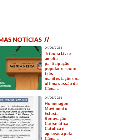
MAS NOTÍCIAS
04/08/2026
Tribuna Livre
amplia
participação
popular e reúne
três
manifestações na
última sessão da
Câmara
04/08/2026
Homenagem
Movimento
Eclesial
Renovação
Carismática
Católica é
aprovada pela
Câmara