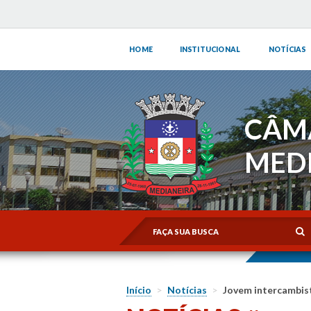
HOME
INSTITUCIONAL
NOTÍCIAS
CÂM
MED
Início
>
Notícias
>
Jovem intercambis