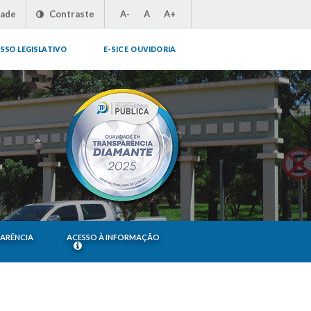
dade
Contraste
A-
A
A+
SSO LEGISLATIVO
E-SIC E OUVIDORIA
PARÊNCIA
ACESSO À INFORMAÇÃO