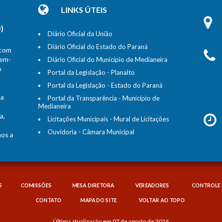
LINKS ÚTEIS
)
Diário Oficial da União
Diário Oficial do Estado do Paraná
 com
bem-
Diário Oficial do Município de Medianeira
o
Portal da Legislação - Planalto
Portal da Legislação - Estado do Paraná
na
Portal da Transparência - Município de
Medianeira
a,
Licitações Municipais - Mural de Licitações
Ouvidoria - Câmara Municipal
mos a
S
COMISSÕES
MESA DIRETORA
VEREADORES
CONTROLE 
CONTATO
MAPA DO SITE
VOLTAR AO TOPO
Última atualização em 07 de agosto de 2026