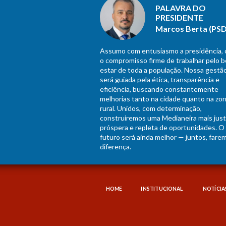
PALAVRA DO
PRESIDENTE
Marcos Berta (PSD
Assumo com entusiasmo a presidência,
o compromisso firme de trabalhar pelo 
estar de toda a população. Nossa gestã
será guiada pela ética, transparência e
eficiência, buscando constantemente
melhorias tanto na cidade quanto na zo
rural. Unidos, com determinação,
construiremos uma Medianeira mais just
próspera e repleta de oportunidades. O
futuro será ainda melhor — juntos, fare
diferença.
HOME
INSTITUCIONAL
NOTÍCIA