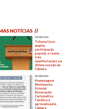
MAS NOTÍCIAS
04/08/2026
Tribuna Livre
amplia
participação
popular e reúne
três
manifestações na
última sessão da
Câmara
04/08/2026
Homenagem
Movimento
Eclesial
Renovação
Carismática
Católica é
aprovada pela
Câmara