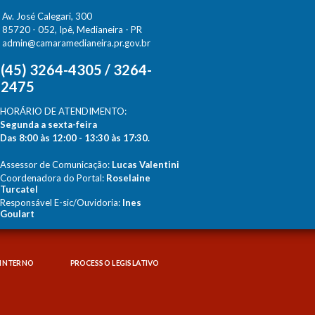
Av. José Calegari, 300
85720 - 052, Ipê, Medianeira - PR
admin@camaramedianeira.pr.gov.br
(45) 3264-4305 / 3264-
2475
HORÁRIO DE ATENDIMENTO:
Segunda a sexta-feira
Das 8:00 às 12:00 - 13:30 às 17:30.
Assessor de Comunicação:
Lucas Valentini
Coordenadora do Portal:
Roselaine
Turcatel
Responsável E-sic/Ouvidoria:
Ines
Goulart
INTERNO
PROCESSO LEGISLATIVO