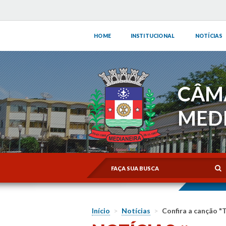
HOME
INSTITUCIONAL
NOTÍCIAS
CÂM
MED
Início
>
Notícias
>
Confira a canção "