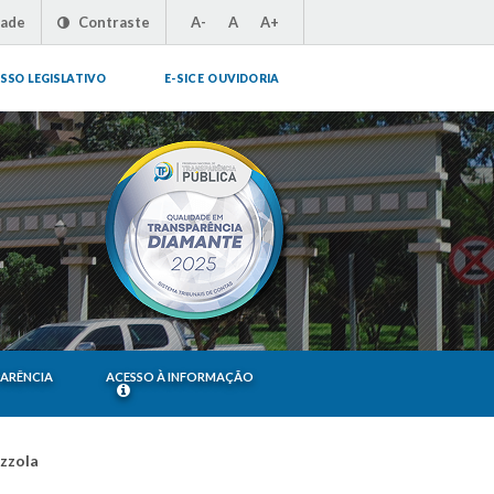
dade
Contraste
A-
A
A+
SSO LEGISLATIVO
E-SIC E OUVIDORIA
PARÊNCIA
ACESSO À INFORMAÇÃO
azzola