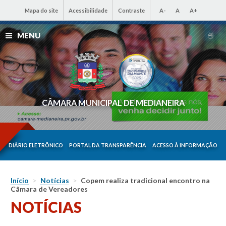
Mapa do site
Acessibilidade
Contraste
A-
A
A+
MENU
CÂMARA MUNICIPAL DE MEDIANEIRA
DIÁRIO ELETRÔNICO
PORTAL DA TRANSPARÊNCIA
ACESSO À INFORMAÇÃO
Início
>
Notícias
>
Copem realiza tradicional encontro na
Câmara de Vereadores
NOTÍCIAS