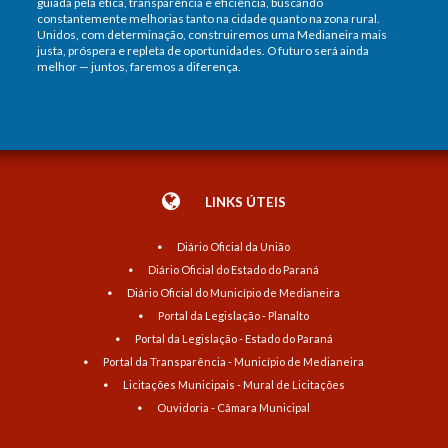
guiada pela ética, transparência e eficiência, buscando
constantemente melhorias tanto na cidade quanto na zona rural.
Unidos, com determinação, construiremos uma Medianeira mais
justa, próspera e repleta de oportunidades. O futuro será ainda
melhor — juntos, faremos a diferença.
LINKS ÚTEIS
Diário Oficial da União
Diário Oficial do Estado do Paraná
Diário Oficial do Município de Medianeira
Portal da Legislação - Planalto
Portal da Legislação - Estado do Paraná
Portal da Transparência - Município de Medianeira
Licitações Municipais - Mural de Licitações
Ouvidoria - Câmara Municipal