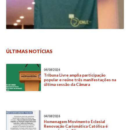
ÚLTIMAS NOTÍCIAS
04/08/2026
Tribuna Livre amplia participação
popular e reúne três manifestações na
última sessão da Câmara
04/08/2026
Homenagem Movimento Eclesial
Renovação Carismática Católica é