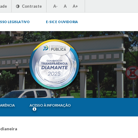
dade
Contraste
A-
A
A+
SSO LEGISLATIVO
E-SIC E OUVIDORIA
PARÊNCIA
ACESSO À INFORMAÇÃO
edianeira