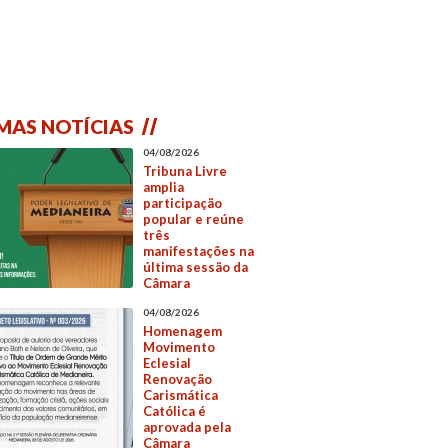
MAS NOTÍCIAS
04/08/2026
Tribuna Livre
amplia
participação
popular e reúne
três
manifestações na
última sessão da
Câmara
04/08/2026
Homenagem
Movimento
Eclesial
Renovação
Carismática
Católica é
aprovada pela
Câmara