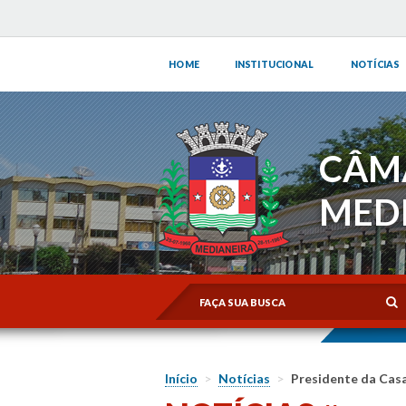
HOME
INSTITUCIONAL
NOTÍCIAS
CÂM
MED
Início
>
Notícias
>
Presidente da Casa