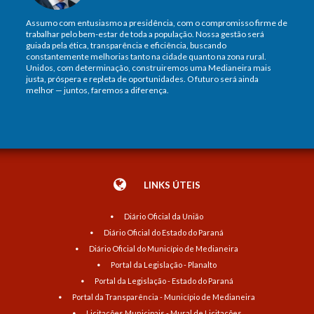
Assumo com entusiasmo a presidência, com o compromisso firme de
trabalhar pelo bem-estar de toda a população. Nossa gestão será
guiada pela ética, transparência e eficiência, buscando
constantemente melhorias tanto na cidade quanto na zona rural.
Unidos, com determinação, construiremos uma Medianeira mais
justa, próspera e repleta de oportunidades. O futuro será ainda
melhor — juntos, faremos a diferença.
LINKS ÚTEIS
Diário Oficial da União
Diário Oficial do Estado do Paraná
Diário Oficial do Município de Medianeira
Portal da Legislação - Planalto
Portal da Legislação - Estado do Paraná
Portal da Transparência - Município de Medianeira
Licitações Municipais - Mural de Licitações