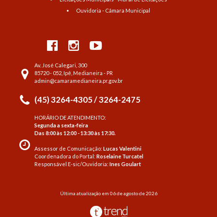
Ouvidoria - Câmara Municipal
Av. José Calegari, 300
85720 - 052, Ipê, Medianeira - PR
admin@camaramedianeira.pr.gov.br
(45) 3264-4305 / 3264-2475
HORÁRIO DE ATENDIMENTO:
Segunda a sexta-feira
Das 8:00 às 12:00 - 13:30 às 17:30.
Assessor de Comunicação:
Lucas Valentini
Coordenadora do Portal:
Roselaine Turcatel
Responsável E-sic/Ouvidoria:
Ines Goulart
Última atualização em 06 de agosto de 2026