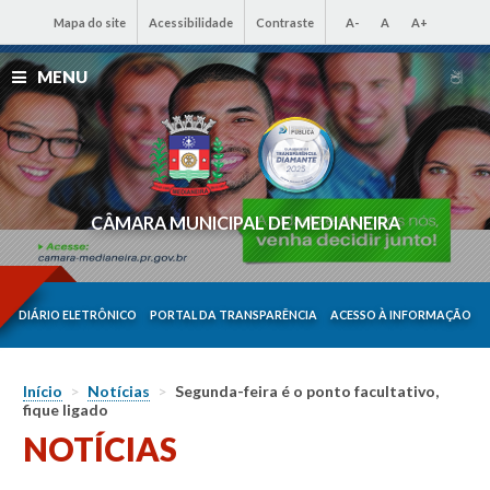
Mapa do site
Acessibilidade
Contraste
A-
A
A+
MENU
CÂMARA MUNICIPAL DE MEDIANEIRA
DIÁRIO ELETRÔNICO
PORTAL DA TRANSPARÊNCIA
ACESSO À INFORMAÇÃO
Início
>
Notícias
>
Segunda-feira é o ponto facultativo,
fique ligado
NOTÍCIAS