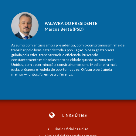
PALAVRA DO PRESIDENTE
Marcos Berta (PSD)
Assumo com entusiasmo a presidência, com o compromisso firme de
trabalhar pelo bem-estar de toda a população. Nossa gestão será
guiada pela ética, transparência e eficiência, buscando
constantemente melhorias tanto na cidade quanto na zona rural.
Unidos, com determinação, construiremos uma Medianeira mais
justa, próspera e repleta de oportunidades. O futuro será ainda
melhor — juntos, faremos a diferença.
LINKS ÚTEIS
Diário Oficial da União
Diário Oficial do Estado do Paraná