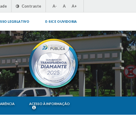
dade
Contraste
A-
A
A+
SSO LEGISLATIVO
E-SIC E OUVIDORIA
PARÊNCIA
ACESSO À INFORMAÇÃO