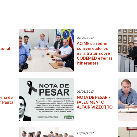
09/08/2017
ACIME se reúne
cional
com vereadores
para tratar sobre
CODEMED e feiras
itinerantes
02/08/2017
orna de
NOTA DE PESAR -
m Pauta
FALECIMENTO
ALTAIR VIZZOTTO
28/07/2017