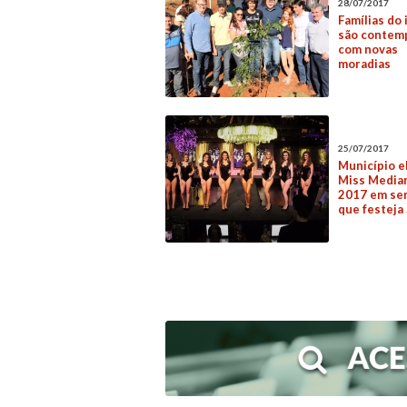
28/07/2017
Famílias do 
são contem
com novas
moradias
25/07/2017
Município e
Miss Media
2017 em se
que festeja