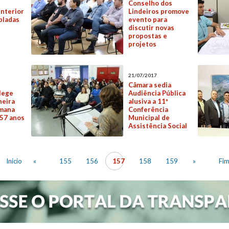
Conselho dos
interior
Lindeiros promove
pladas
evento para
discutir novas
propostas e
projetos
21/07/2017
Câmara sedia
lege
Audiência Pública
neira
alusiva a 11ª
mana
Conferência
 57 anos
Municipal de
Assistência Social
Inicio
«
155
156
157
158
159
»
Fi