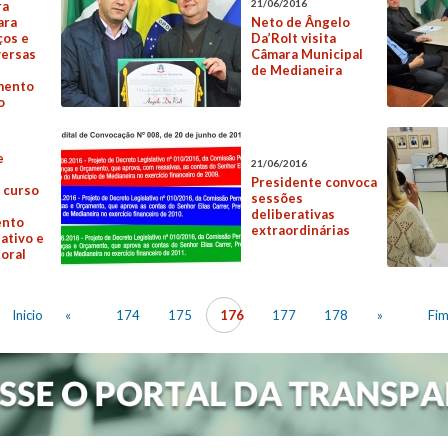
21/06/2016
ra
ara
Neto de Ângelo
ços e
Da’Rolt visita
versas
Câmara Municipal
de Medianeira
mento
o
e
21/06/2016
Presidente convoca
e curso
sessões
deliberativas
ento
extraordinárias
ativo e
toral
Inicio
«
174
175
176
177
178
»
Fi