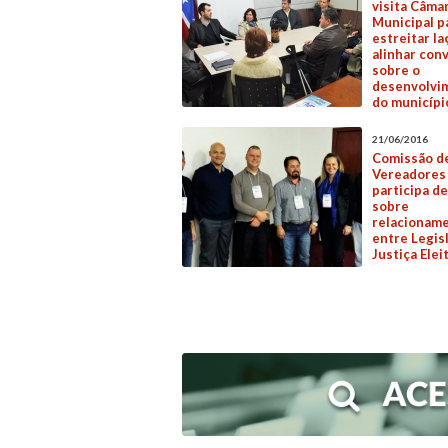
visita Câma
Municipal p
estreitar la
alinhar con
sobre o
desenvolvi
do municípi
21/06/2016
Comissão d
Vereadores
participa d
sobre
relacionam
entre Legisl
Justiça Elei