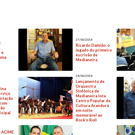
27/06/2016
:
Ricardo Damião: o
legado do primeiro
 e
escrivão de
 uma
Medianeira
24/06/2016
Lançamento de
Orquestra
sina
Sinfônica de
rviço
Medianeira lota
entação
Centro Popular de
 com
Cultura Arandurá
ção
em noite
icipal
memorável ao
Rock’n Roll
a ACIME