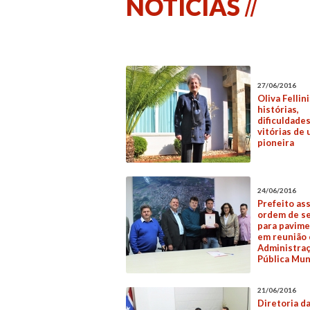
NOTÍCIAS
27/06/2016
Oliva Fellini
histórias,
dificuldades
vitórias de
pioneira
24/06/2016
Prefeito as
ordem de se
para pavim
em reunião
Administra
Pública Mun
21/06/2016
Diretoria d