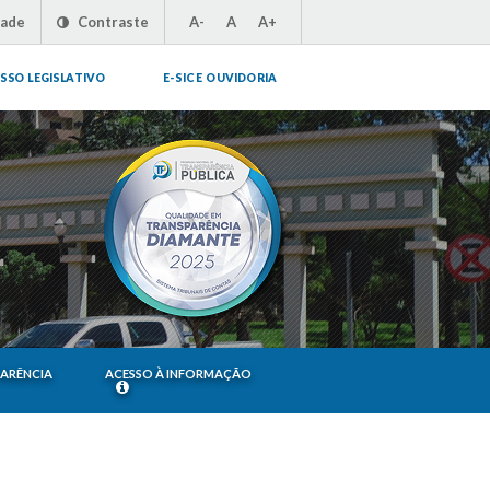
dade
Contraste
A-
A
A+
SSO LEGISLATIVO
E-SIC E OUVIDORIA
PARÊNCIA
ACESSO À INFORMAÇÃO