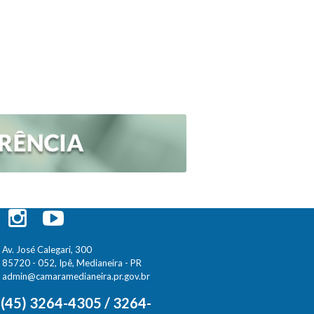
Av. José Calegari, 300
85720 - 052, Ipê, Medianeira - PR
admin@camaramedianeira.pr.gov.br
(45) 3264-4305 / 3264-