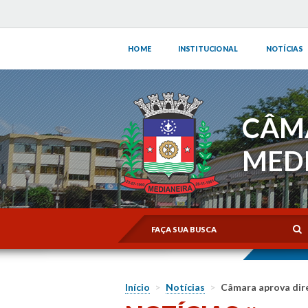
HOME
INSTITUCIONAL
NOTÍCIAS
CÂM
MED
Início
>
Notícias
>
Câmara aprova dir