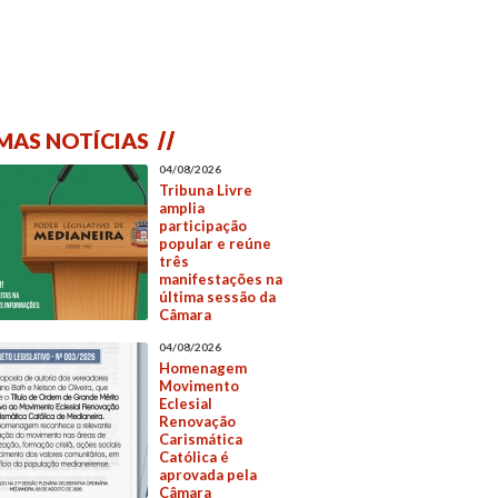
MAS NOTÍCIAS
04/08/2026
Tribuna Livre
amplia
participação
popular e reúne
três
manifestações na
última sessão da
Câmara
04/08/2026
Homenagem
Movimento
Eclesial
Renovação
Carismática
Católica é
aprovada pela
Câmara