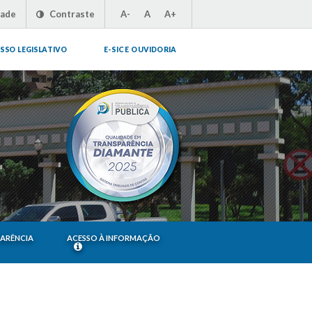
dade
Contraste
A-
A
A+
SSO LEGISLATIVO
E-SIC E OUVIDORIA
PARÊNCIA
ACESSO À INFORMAÇÃO