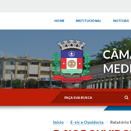
HOME
INSTITUCIONAL
NOTÍCIAS
CÂM
MED
Início
>
E-sic e Ouvidoria
>
Relatório 