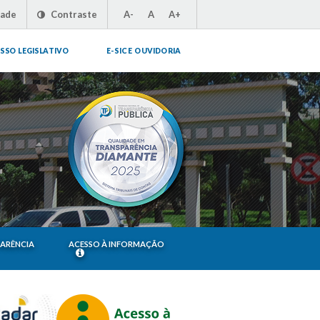
dade
Contraste
A-
A
A+
SSO LEGISLATIVO
E-SIC E OUVIDORIA
PARÊNCIA
ACESSO À INFORMAÇÃO