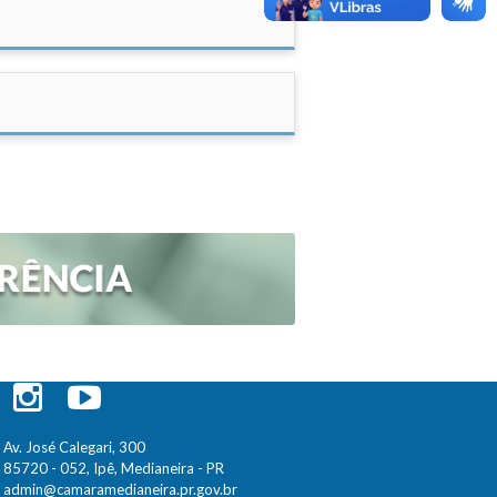
Av. José Calegari, 300
85720 - 052, Ipê, Medianeira - PR
admin@camaramedianeira.pr.gov.br