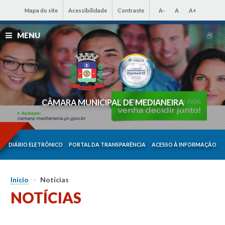
Mapa do site
Acessibilidade
Contraste
A-
A
A+
MENU
CÂMARA MUNICIPAL DE MEDIANEIRA
DIÁRIO ELETRÔNICO
PORTAL DA TRANSPARÊNCIA
ACESSO À INFORMAÇÃO
Início
>
Notícias
NOTÍCIAS