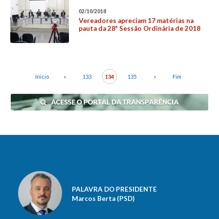
02/10/2018
Vereadores apreciam 17 matérias na
pauta da 28ª Sessão Ordinária de 2018
Inicio
«
133
134
135
»
Fim
PALAVRA DO PRESIDENTE
Marcos Berta (PSD)