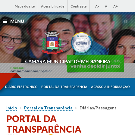
Mapa do site
Acessibilidade
Contraste
A-
A
A+
MENU
CÂMARA MUNICIPAL DE MEDIANEIRA
DIÁRIO ELETRÔNICO
PORTAL DA TRANSPARÊNCIA
ACESSO À INFORMAÇÃO
Início
>
Portal da Transparência
>
Diárias/Passagens
PORTAL DA
TRANSPARÊNCIA