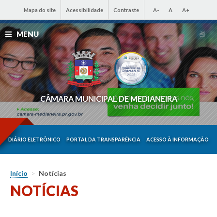
Mapa do site
Acessibilidade
Contraste
A-
A
A+
MENU
CÂMARA MUNICIPAL DE MEDIANEIRA
DIÁRIO ELETRÔNICO
PORTAL DA TRANSPARÊNCIA
ACESSO À INFORMAÇÃO
Início
>
Notícias
NOTÍCIAS