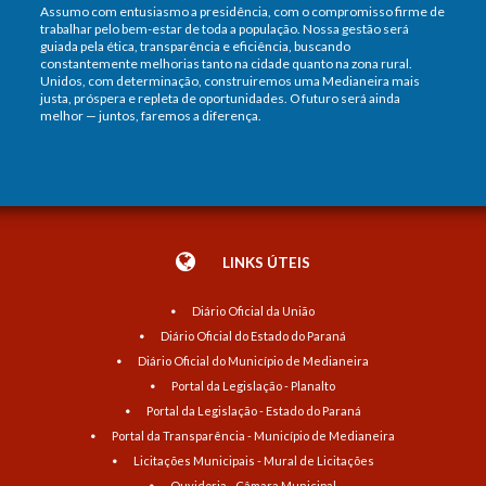
Assumo com entusiasmo a presidência, com o compromisso firme de
trabalhar pelo bem-estar de toda a população. Nossa gestão será
guiada pela ética, transparência e eficiência, buscando
constantemente melhorias tanto na cidade quanto na zona rural.
Unidos, com determinação, construiremos uma Medianeira mais
justa, próspera e repleta de oportunidades. O futuro será ainda
melhor — juntos, faremos a diferença.
LINKS ÚTEIS
Diário Oficial da União
Diário Oficial do Estado do Paraná
Diário Oficial do Município de Medianeira
Portal da Legislação - Planalto
Portal da Legislação - Estado do Paraná
Portal da Transparência - Município de Medianeira
Licitações Municipais - Mural de Licitações
Ouvidoria - Câmara Municipal