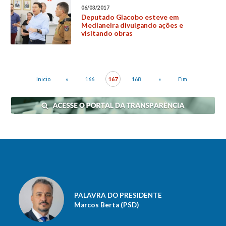
06/03/2017
Deputado Giacobo esteve em
Medianeira divulgando ações e
visitando obras
Inicio
«
166
167
168
»
Fim
PALAVRA DO PRESIDENTE
Marcos Berta (PSD)